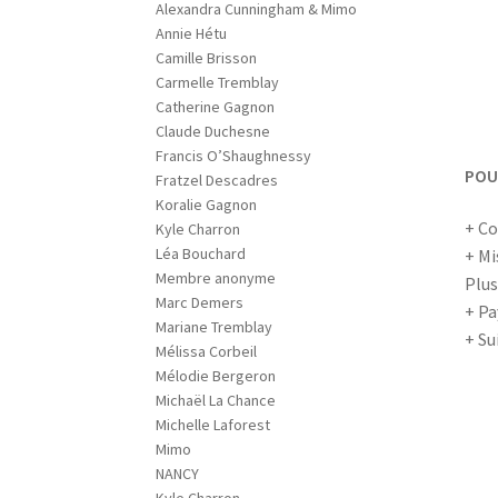
Alexandra Cunningham & Mimo
Annie Hétu
Camille Brisson
Carmelle Tremblay
Catherine Gagnon
Claude Duchesne
Francis O’Shaughnessy
POU
Fratzel Descadres
Koralie Gagnon
+ Co
Kyle Charron
Léa Bouchard
+ Mi
Membre anonyme
Plus
Marc Demers
+ Pa
Mariane Tremblay
+ Su
Mélissa Corbeil
Mélodie Bergeron
Michaël La Chance
Michelle Laforest
Mimo
NANCY