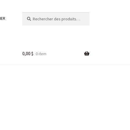
Rechercher :
Rechercher
IER
0,00
$
0 item