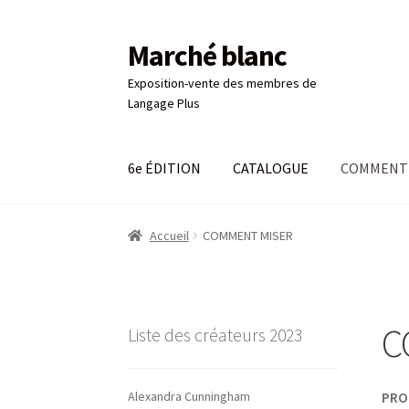
Marché blanc
Aller
Aller
à
au
Exposition-vente des membres de
la
contenu
Langage Plus
navigation
6e ÉDITION
CATALOGUE
COMMENT 
Accueil
#661 (pas de titre)
6e ÉDITION
Comma
Accueil
COMMENT MISER
LANGAGE PLUS
Login
Mon compte
Panier
Pa
C
Liste des créateurs 2023
Alexandra Cunningham
PRO