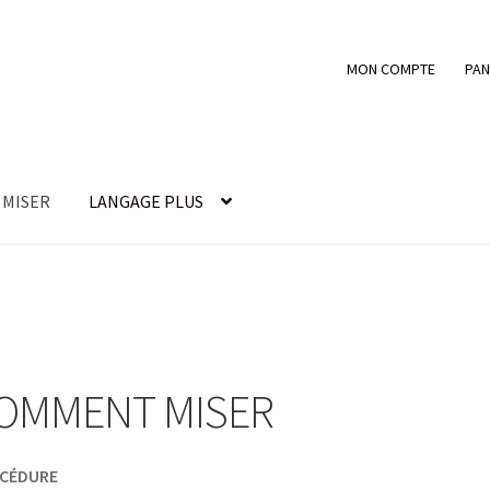
MON COMPTE
PAN
MISER
LANGAGE PLUS
nde
COMMENT MISER
Devenir membre
FAIRE UN DON
ssword Recovery
Submissions
OMMENT MISER
CÉDURE