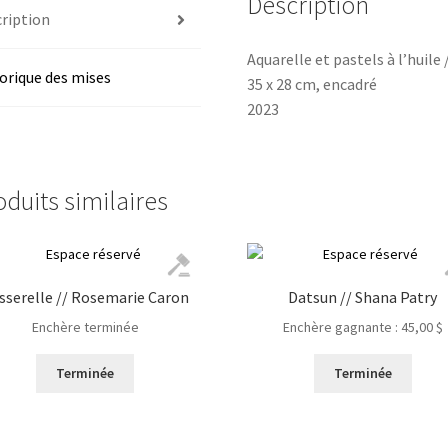
Description
ription
Aquarelle et pastels à l’huile
orique des mises
35 x 28 cm, encadré
2023
oduits similaires
sserelle // Rosemarie Caron
Datsun // Shana Patry
Enchère terminée
Enchère gagnante :
45,00
$
Terminée
Terminée