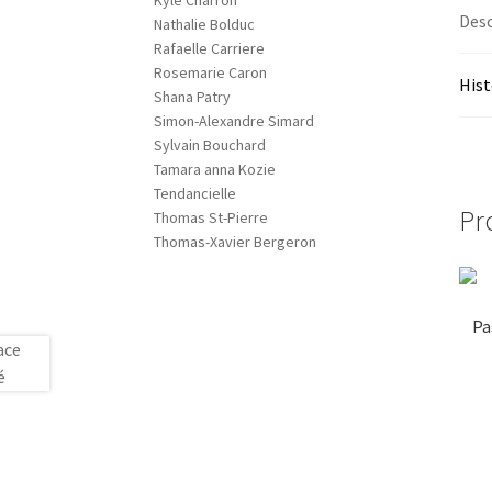
Kyle Charron
Desc
Nathalie Bolduc
Rafaelle Carriere
Rosemarie Caron
Hist
Shana Patry
Simon-Alexandre Simard
Sylvain Bouchard
Tamara anna Kozie
Tendancielle
Pr
Thomas St-Pierre
Thomas-Xavier Bergeron
Pa