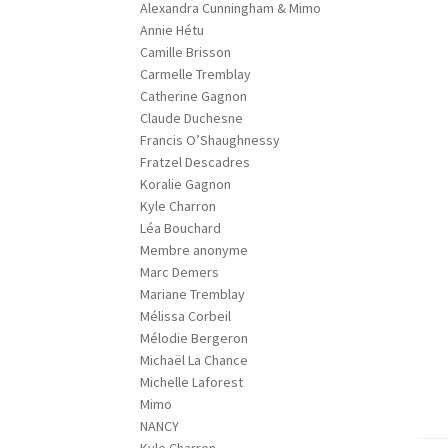
Alexandra Cunningham & Mimo
Annie Hétu
Camille Brisson
Carmelle Tremblay
Catherine Gagnon
Claude Duchesne
Francis O’Shaughnessy
Fratzel Descadres
Koralie Gagnon
Kyle Charron
Léa Bouchard
Membre anonyme
Marc Demers
Mariane Tremblay
Mélissa Corbeil
Mélodie Bergeron
Michaël La Chance
Michelle Laforest
Mimo
NANCY