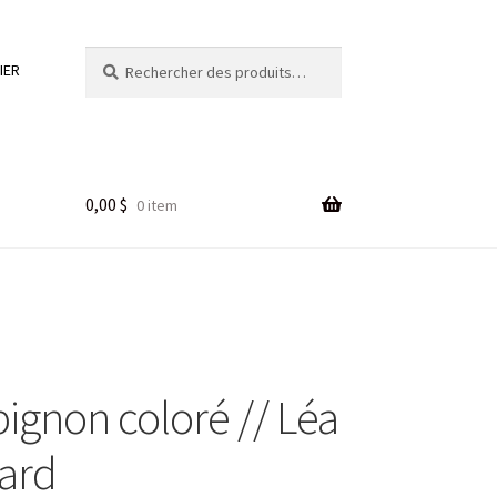
Rechercher :
Rechercher
IER
0,00
$
0 item
gnon coloré // Léa
ard