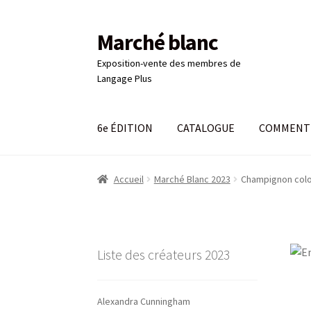
Marché blanc
Aller
Aller
à
au
Exposition-vente des membres de
la
contenu
Langage Plus
navigation
6e ÉDITION
CATALOGUE
COMMENT 
Accueil
#661 (pas de titre)
6e ÉDITION
Comma
Accueil
Marché Blanc 2023
Champignon colo
LANGAGE PLUS
Login
Mon compte
Panier
Pa
Liste des créateurs 2023
Alexandra Cunningham