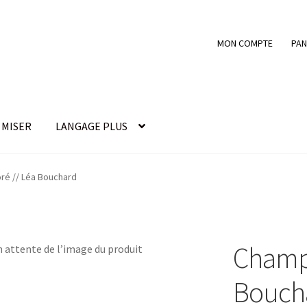
MON COMPTE
PAN
MISER
LANGAGE PLUS
nde
COMMENT MISER
Devenir membre
FAIRE UN DON
ré // Léa Bouchard
ssword Recovery
Submissions
Champi
Bouch