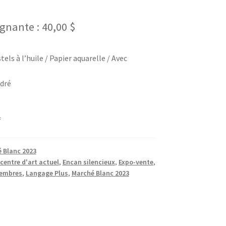
gnante :
40,00
$
tels à l’huile / Papier aquarelle / Avec
adré
f
 Blanc 2023
centre d'art actuel
,
Encan silencieux
,
Expo-vente
,
membres
,
Langage Plus
,
Marché Blanc 2023