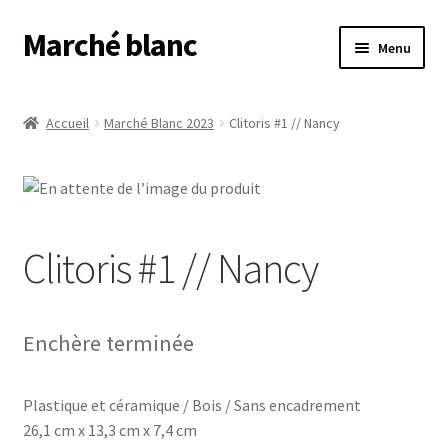
Marché blanc
Aller
Aller
Menu
à
au
la
contenu
Accueil
navigation
Accueil
Marché Blanc 2023
Clitoris #1 // Nancy
#661 (pas de titre)
6e ÉDITION
Clitoris #1 // Nancy
Commande
COMMENT MISER
Enchère terminée
Devenir membre
Plastique et céramique / Bois / Sans encadrement
FAIRE UN DON
26,1 cm x 13,3 cm x 7,4 cm