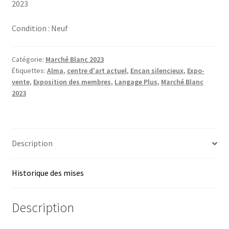
2023
LANGAGE PLUS
Condition :
Neuf
Login
Catégorie:
Marché Blanc 2023
Mon compte
Étiquettes:
Alma
,
centre d'art actuel
,
Encan silencieux
,
Expo-
vente
,
Exposition des membres
,
Langage Plus
,
Marché Blanc
Panier
2023
Password Recovery
Description
Submissions
Historique des mises
Description