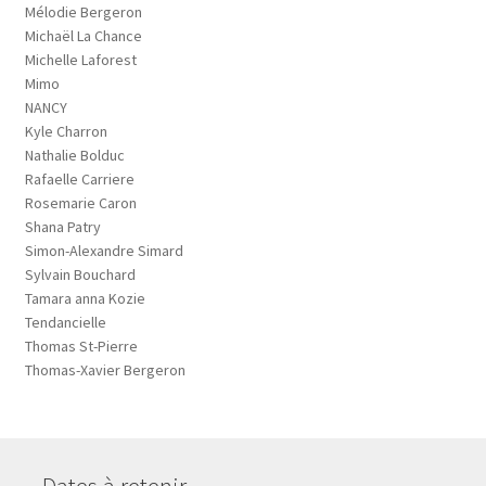
Mélodie Bergeron
Michaël La Chance
Michelle Laforest
Mimo
NANCY
Kyle Charron
Nathalie Bolduc
Rafaelle Carriere
Rosemarie Caron
Shana Patry
Simon-Alexandre Simard
Sylvain Bouchard
Tamara anna Kozie
Tendancielle
Thomas St-Pierre
Thomas-Xavier Bergeron
– Dates à retenir –