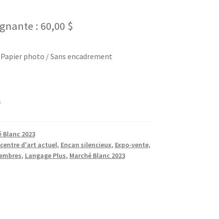
gnante :
60,00
$
 Papier photo / Sans encadrement
f
 Blanc 2023
centre d'art actuel
,
Encan silencieux
,
Expo-vente
,
membres
,
Langage Plus
,
Marché Blanc 2023