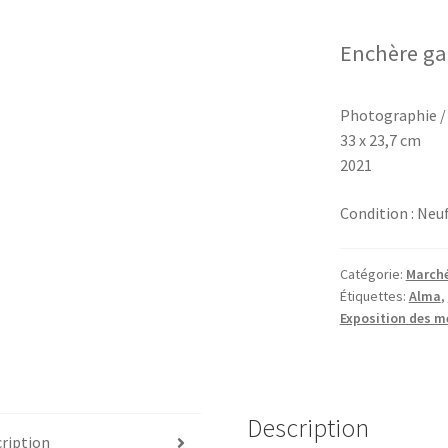
Enchère ga
Photographie /
33 x 23,7 cm
2021
Condition :
Neu
Catégorie:
Marché
Étiquettes:
Alma
,
Exposition des 
Description
ription