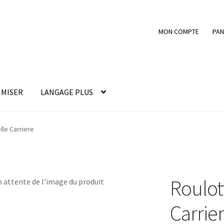
MON COMPTE
PAN
MISER
LANGAGE PLUS
nde
COMMENT MISER
Devenir membre
FAIRE UN DON
lle Carriere
ssword Recovery
Submissions
Roulott
Carrie