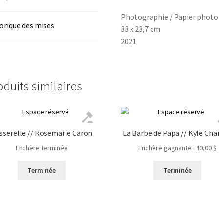
Photographie / Papier photo
orique des mises
33 x 23,7 cm
2021
oduits similaires
sserelle // Rosemarie Caron
La Barbe de Papa // Kyle Cha
Enchère terminée
Enchère gagnante :
40,00
$
Terminée
Terminée