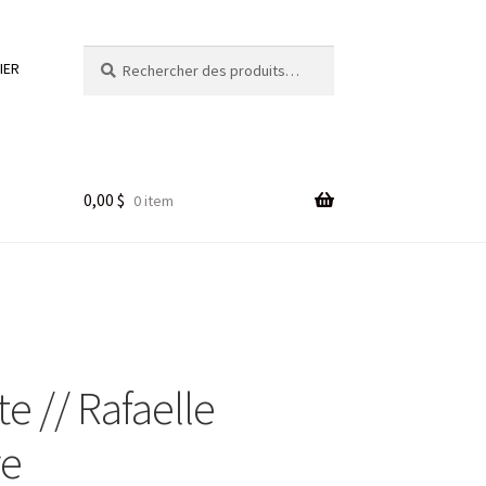
Rechercher :
Rechercher
IER
0,00
$
0 item
e // Rafaelle
re