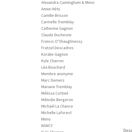
Alexandra Cunningham & Mimo
Annie Hétu
Camille Brisson
Carmelle Tremblay
Catherine Gagnon
Claude Duchesne
Francis O’Shaughnessy
Fratzel Descadres
Koralie Gagnon
Kyle Charron
Léa Bouchard
Membre anonyme
Marc Demers
Mariane Tremblay
Mélissa Corbeil
Mélodie Bergeron
Michaël La Chance
Michelle Laforest
Mimo
NANCY
Desc