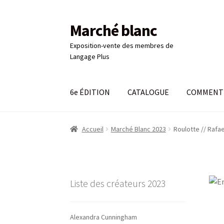
Marché blanc
Aller
Aller
à
au
Exposition-vente des membres de
la
contenu
Langage Plus
navigation
6e ÉDITION
CATALOGUE
COMMENT 
Accueil
#661 (pas de titre)
6e ÉDITION
Comma
Accueil
Marché Blanc 2023
Roulotte // Rafae
LANGAGE PLUS
Login
Mon compte
Panier
Pa
Liste des créateurs 2023
Alexandra Cunningham